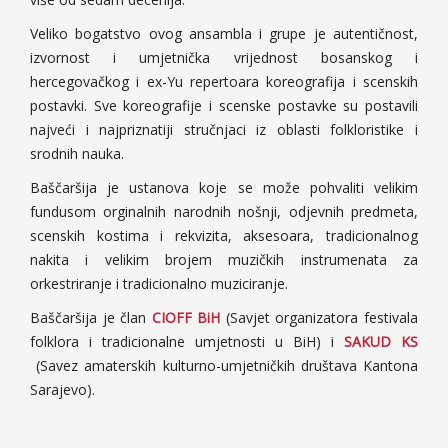
Veliko bogatstvo ovog ansambla i grupe je autentičnost,
izvornost i umjetnička vrijednost bosanskog i
hercegovačkog i ex-Yu repertoara koreografija i scenskih
postavki. Sve koreografije i scenske postavke su postavili
najveći i najpriznatiji stručnjaci iz oblasti folkloristike i
srodnih nauka.
Baščaršija je ustanova koje se može pohvaliti velikim
fundusom orginalnih narodnih nošnji, odjevnih predmeta,
scenskih kostima i rekvizita, aksesoara, tradicionalnog
nakita i velikim brojem muzičkih instrumenata za
orkestriranje i tradicionalno muziciranje.
Baščaršija je član
CIOFF BiH
(Savjet organizatora festivala
folklora i tradicionalne umjetnosti u BiH) i
SAKUD KS
(Savez amaterskih kulturno-umjetničkih društava Kantona
Sarajevo).