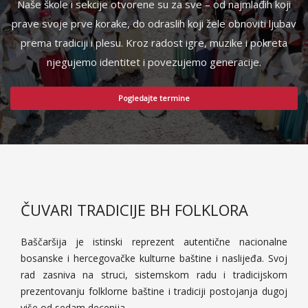
Naše škole i sekcije otvorene su za sve – od najmlađih koji
prave svoje prve korake, do odraslih koji žele obnoviti ljubav
prema tradiciji i plesu. Kroz radost igre, muzike i pokreta
njegujemo identitet i povezujemo generacije.
Pogledajte termine
ČUVARI TRADICIJE BH FOLKLORA
Baščaršija je istinski reprezent autentične nacionalne
bosanske i hercegovačke kulturne baštine i naslijeđa. Svoj
rad zasniva na struci, sistemskom radu i tradicijskom
prezentovanju folklorne baštine i tradiciji postojanja dugoj
više od sedam decenija.