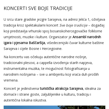
KONCERTI SVE BOJE TRADICIJE
U srcu stare gradske jezgre Sarajeva, na adresi Jelića 1, oživljava
tradicija kroz spektakularni koncert
Sve boje tradicije
– događaj
koji predstavlja vrhunski spoj bosanskohercegovačke folklorne
umjetnosti, muzike i kulture. Organizator je
Ansambl narodnih
igara i pjesama Baščaršija
, višedecenijski čuvar kulturne baštine
Sarajeva i cijele Bosne i Hercegovine.
Na koncertu vas očekuju autentične narodne nošnje,
tradicionalni plesovi, a cappella izvođenja starih napjeva,
instrumentalna muzika, te mogućnost fotografisanja u
narodnim nošnjama – sve u ambijentu koji vraća duh prošlih
vremena.
Koncert je jedinstvena
turistička atrakcija Sarajeva
, idealna za
domaće i strane goste, zaljubljenike u kulturu, tradiciju i
autentična lokalna iskustva.