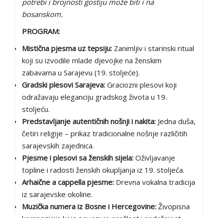
potrebi i brojnosti gostiju može biti i na
bosanskom.
PROGRAM:
Mistična pjesma uz tepsiju:
Zanimljiv i starinski ritual
koji su izvodile mlade djevojke na ženskim
zabavama u Sarajevu (19. stoljeće).
Gradski plesovi Sarajeva:
Graciozni plesovi koji
odražavaju eleganciju gradskog života u 19.
stoljeću.
Predstavljanje autentičnih nošnji i nakita:
Jedna duša,
četiri religije – prikaz tradicionalne nošnje različitih
sarajevskih zajednica.
Pjesme i plesovi sa ženskih sijela:
Oživljavanje
topline i radosti ženskih okupljanja iz 19. stoljeća.
Arhaične a cappella pjesme:
Drevna vokalna tradicija
iz sarajevske okoline.
Muzička numera iz Bosne i Hercegovine:
Živopisna