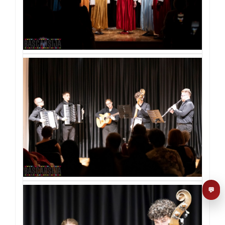
AI asistent
Dobrodošli u KUD Baščaršija! 👋
B
Postavite pitanje o probama,
nastupima ili školi folklora.
POŠALJI
💬