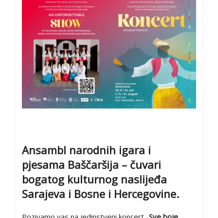
Ansambl narodnih igara i
pjesama Baščaršija – čuvari
bogatog kulturnog naslijeđa
Sarajeva i Bosne i Hercegovine.
Pozivamo vas na jedinstveni koncert
„Sve boje