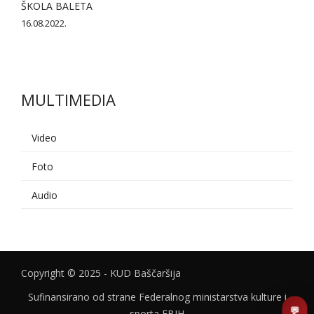
ŠKOLA BALETA
16.08.2022.
MULTIMEDIA
Video
Foto
AI asistent
Audio
Dobrodošli u KUD Baščaršija! 👋
B
Postavite pitanje o probama,
nastupima ili školi folklora.
Copyright © 2025 - KUD Baščaršija
POŠALJI
Sufinansirano od strane Federalnog ministarstva kulture i
💬
sporta FBIH