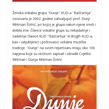
Ženska vokalna grupa ''Dunje'' KUD-a ''Baščaršija''
osnovana je 2002. godine zahvaljujući prof. Dunji
Rihtman-Šotrić, po kojoj je grupa nakon njene smrti i
dobila ime. Članice vokalne grupe su nekadašnje i
sadašnje članice KUD ''Baščaršija'' ili drugih KUD-a,
kao i zaljubljenici i poštovaoci vokalne muzičke
tradicije. ''Dunje'' na svom repertoaru imaju oko 100
napjeva koje su većinom zapisali i obradili Cvjetko
Rihtman i Dunja Rihtman-Šotrić.