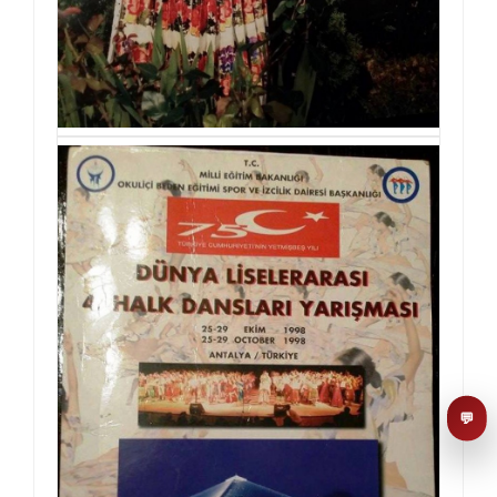
AI asistent
Dobrodošli u KUD Baščaršija! 👋
B
Postavite pitanje o probama,
nastupima ili školi folklora.
POŠALJI
💬