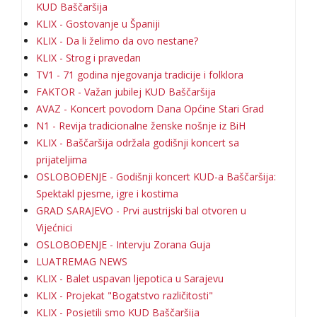
KUD Baščaršija
KLIX - Gostovanje u Španiji
KLIX - Da li želimo da ovo nestane?
KLIX - Strog i pravedan
TV1 - 71 godina njegovanja tradicije i folklora
FAKTOR - Važan jubilej KUD Baščaršija
AVAZ - Koncert povodom Dana Općine Stari Grad
N1 - Revija tradicionalne ženske nošnje iz BiH
KLIX - Baščaršija održala godišnji koncert sa
prijateljima
OSLOBOĐENJE - Godišnji koncert KUD-a Baščaršija:
Spektakl pjesme, igre i kostima
GRAD SARAJEVO - Prvi austrijski bal otvoren u
Vijećnici
OSLOBOĐENJE - Intervju Zorana Guja
LUATREMAG NEWS
KLIX - Balet uspavan ljepotica u Sarajevu
KLIX - Projekat "Bogatstvo različitosti"
KLIX - Posjetili smo KUD Baščaršija