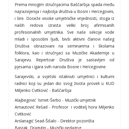
Prema mnogim stručnjacima Baščaršija spada među
najrazvijenija i najbolja društva u Bosni i Hercegovini,
i šire. Doseže visoke umjetničke vrijednosti, stoga iz
naših redova izrasta veliki broj afirmisanih
profesionalnih umjetnika. Sve naše sekcije vode
mladi i sposobni ljudi, bivši aktivni članovi našeg
Društva obrazovani na seminarima i školama
folklora, kao i stručnjaci sa Muzičke Akademije u
Sarajevu. Repertoar Društva je sastavljen od
pjesama i igara svih naroda Bosne i Hercegovine.
Sarajevski, a svjetski istaknuti umjetnici i kulturni
radnici koji su jedan dio svog života proveli u KUD
Miljenko Cvitković - Baščaršija:
Alajbegović lsmet-Šerbo - Muzički umjetnik
Arnautović Rešad - Profesor i voditelj hora Miljenko
Cvitković
Arslanagić Sead-Šišalo - Direktor pozorišta
Basrak Dragutin - Muzički pedagog