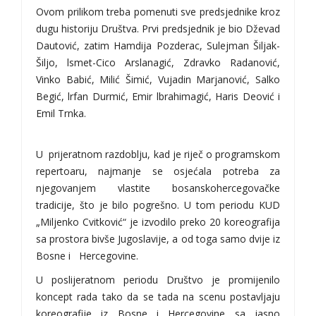
Ovom prilikom treba pomenuti sve predsjednike kroz
dugu historiju Društva. Prvi predsjednik je bio Dževad
Dautović, zatim Hamdija Pozderac, Sulejman Šiljak-
Šiljo, lsmet-Cico Arslanagić, Zdravko Radanović,
Vinko Babić, Milić Šimić, Vujadin Marjanović, Salko
Begić, lrfan Durmić, Emir lbrahimagić, Haris Deović i
Emil Trnka.
U prijeratnom razdoblju, kad je riječ o programskom
repertoaru, najmanje se osjećala potreba za
njegovanjem vlastite bosanskohercegovačke
tradicije, što je bilo pogrešno. U tom periodu KUD
„Miljenko Cvitković“ je izvodilo preko 20 koreografija
sa prostora bivše Jugoslavije, a od toga samo dvije iz
Bosne i Hercegovine.
U poslijeratnom periodu Društvo je promijenilo
koncept rada tako da se tada na scenu postavljaju
koreografije iz Bosne i Hercegovine sa jasno