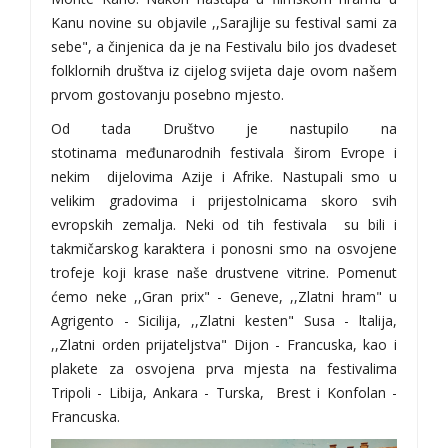
Kanu novine su objavile ,,Sarajlije su festival sami za
sebe", a činjenica da je na Festivalu bilo jos dvadeset
folklornih društva iz cijelog svijeta daje ovom našem
prvom gostovanju posebno mjesto.
Od tada Društvo je nastupilo na
stotinama međunarodnih festivala širom Evrope i
nekim dijelovima Azije i Afrike. Nastupali smo u
velikim gradovima i prijestolnicama skoro svih
evropskih zemalja. Neki od tih festivala su bili i
takmičarskog karaktera i ponosni smo na osvojene
trofeje koji krase naše drustvene vitrine. Pomenut
ćemo neke ,,Gran prix" - Geneve, ,,Zlatni hram" u
Agrigento - Sicilija, ,,Zlatni kesten" Susa - ltalija,
,,Zlatni orden prijateljstva" Dijon - Francuska, kao i
plakete za osvojena prva mjesta na festivalima
Tripoli - Libija, Ankara - Turska, Brest i Konfolan -
Francuska.