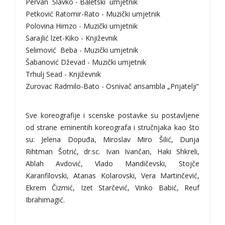
Pervan Slavko - Baletski umjetnik
Petković Ratomir-Rato - Muzički umjetnik
Polovina Himzo - Muzički umjetnik
Sarajlić lzet-Kiko - Književnik
Selimović Beba - Muzički umjetnik
Šabanović Dževad - Muzički umjetnik
Trhulj Sead - Književnik
Zurovac Radmilo-Bato - Osnivač ansambla „Prijatelji“
Sve koreografije i scenske postavke su postavljene
od strane eminentih koreografa i stručnjaka kao što
su: Jelena Dopuđa, Miroslav Miro Šilić, Dunja
Rihtman Šotrić, dr.sc. Ivan Ivančan, Haki Shkreli,
Ablah Avdović, Vlado Mandičevski, Stojče
Karanfilovski, Atanas Kolarovski, Vera Martinčević,
Ekrem Čizmić, Izet Starčević, Vinko Babić, Reuf
Ibrahimagić.