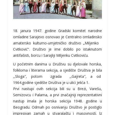
18. janura 1947. godine Gradski komitet narodne
omladine Sarajevo osnovao je Centralno omladinsko
amatersko kulturno-umjetničko društvo „Miljenko
Cvitković“. Društvo je ime dobilo po istaknutom
antifašisti, borcu i Sarajliji Miljenku Cvitkoviću.
U početnim danima u Društvu su djelovale horska,
folklorna i literarna sekcija, a sjedište Društva je bila
,,Sloga", potom zgrada ,,Gajreta", a od
1964.godine sjedište Društva je u ulici Jelića 1.
Prvi nastupi ovih sekcija bili su u Brezi, Varešu,
Semizovcu i Palama, a prvi značajniji reprezentativni
nastup imala je horska sekcija 1948. godine u
Beogradu. Odmah po osnivanju Društvo je postiglo
impresivan zamah u stvaralaštu i masovnosti. lz