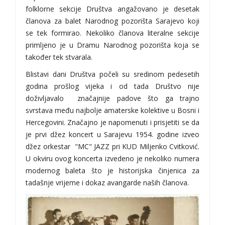
folklorne sekcije Društva angažovano je desetak
članova za balet Narodnog pozorišta Sarajevo koji
se tek formirao. Nekoliko članova literalne sekcije
primljeno je u Dramu Narodnog pozorišta koja se
također tek stvarala.
Blistavi dani Društva počeli su sredinom pedesetih
godina prošlog vijeka i od tada Društvo nije
doživljavalo značajnije padove što ga trajno
svrstava među najbolje amaterske kolektive u Bosni i
Hercegovini. Značajno je napomenuti i prisjetiti se da
je prvi džez koncert u Sarajevu 1954. godine izveo
džez orkestar "MC" JAZZ pri KUD Miljenko Cvitković.
U okviru ovog koncerta izvedeno je nekoliko numera
modernog baleta što je historijska činjenica za
tadašnje vrijeme i dokaz avangarde naših članova.