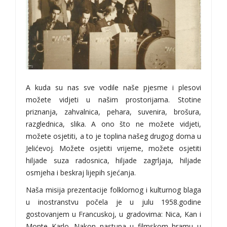
A kuda su nas sve vodile naše pjesme i plesovi
možete vidjeti u našim prostorijama. Stotine
priznanja, zahvalnica, pehara, suvenira, brošura,
razglednica, slika. A ono što ne možete vidjeti,
možete osjetiti, a to je toplina našeg drugog doma u
Jelićevoj. Možete osjetiti vrijeme, možete osjetiti
hiljade suza radosnica, hiljade zagrljaja, hiljade
osmjeha i beskraj lijepih sjećanja.
Naša misija prezentacije folklornog i kulturnog blaga
u inostranstvu počela je u julu 1958.godine
gostovanjem u Francuskoj, u gradovima: Nica, Kan i
Monte Karlo. Nakon nastupa u filmskom hramu u