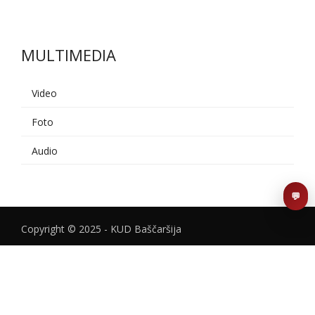
MULTIMEDIA
AI asistent
Video
Dobrodošli u KUD Baščaršija! 👋
B
Postavite pitanje o probama,
Foto
nastupima ili školi folklora.
Audio
POŠALJI
💬
Copyright © 2025 - KUD Baščaršija
Sufinansirano od strane Federalnog ministarstva kulture i
sporta FBIH
Design & development:
kgdevs