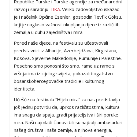
Republike Turske i Turske agencije za međunarodni
razvoj i saradnju
TIKA
. Veliko zadovoljstvo iskazao
je i načelnik Općine Esenler, gospodin Tevfik Göksu,
koji je naglasio važnost okupljanja djece iz različitih
zemalja u duhu zajedništva i mira.
Pored naše djece, na festivalu su učestvovali
predstavnici iz Albanije, Azerbejdžana, Kirgistana,
Kosova, Sjeverne Makedonije, Rumunije i Palestine.
Posebno smo ponosni što smo, rame uz rame s
vršnjacima iz cijelog svijeta, pokazali bogatstvo
bosanskohercegovačke tradicije i kulturnog
identiteta.
Učešće na festivalu “Hljeb mira” za nas predstavlja
još jednu potvrdu da, uprkos različitostima, kultura
ima snagu da spaja, gradi prijateljstva i širi poruke
mira. Naši najmlađi članovi bili su najbolji ambasadori
našeg društva i naše zemlje, a njihova energija,