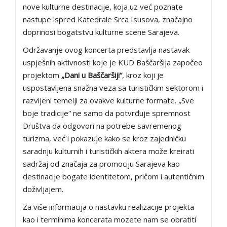
nove kulturne destinacije, koja uz već poznate
nastupe ispred Katedrale Srca Isusova, značajno
doprinosi bogatstvu kulturne scene Sarajeva.
Održavanje ovog koncerta predstavlja nastavak
uspješnih aktivnosti koje je KUD Baščaršija započeo
projektom
„Dani u Baščaršiji“
, kroz koji je
uspostavljena snažna veza sa turističkim sektorom i
razvijeni temelji za ovakve kulturne formate. „Sve
boje tradicije“ ne samo da potvrđuje spremnost
Društva da odgovori na potrebe savremenog
turizma, već i pokazuje kako se kroz zajedničku
saradnju kulturnih i turističkih aktera može kreirati
sadržaj od značaja za promociju Sarajeva kao
destinacije bogate identitetom, pričom i autentičnim
doživljajem.
Za više informacija o nastavku realizacije projekta
kao i terminima koncerata mozete nam se obratiti