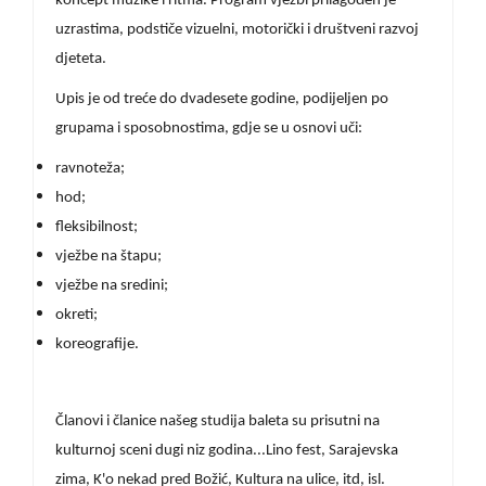
koncept muzike i ritma. Program vježbi prilagođen je
uzrastima, podstiče vizuelni, motorički i društveni razvoj
djeteta.
Upis je od treće do dvadesete godine, podijeljen po
grupama i sposobnostima, gdje se u osnovi uči:
ravnoteža;
hod;
fleksibilnost;
vježbe na štapu;
vježbe na sredini;
okreti;
koreografije.
Članovi i članice našeg studija baleta su prisutni na
kulturnoj sceni dugi niz godina...Lino fest, Sarajevska
zima, K'o nekad pred Božić, Kultura na ulice, itd, isl.