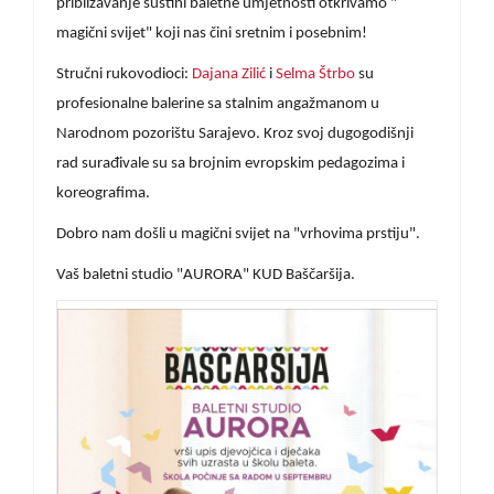
približavanje suštini baletne umjetnosti otkrivamo "
magični svijet" koji nas čini sretnim i posebnim!
Stručni rukovodioci:
Dajana Zilić
i
Selma Štrbo
su
profesionalne balerine sa stalnim angažmanom u
Narodnom pozorištu Sarajevo. Kroz svoj dugogodišnji
rad surađivale su sa brojnim evropskim pedagozima i
koreografima.
Dobro nam došli u magični svijet na "vrhovima prstiju".
Vaš baletni studio "AURORA" KUD Baščaršija.