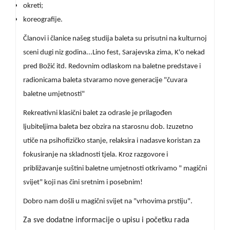
okreti;
koreografije.
Članovi i članice našeg studija baleta su prisutni na kulturnoj
sceni dugi niz godina...Lino fest, Sarajevska zima, K'o nekad
pred Božić itd. Redovnim odlaskom na baletne predstave i
radionicama baleta stvaramo nove generacije "čuvara
baletne umjetnosti"
Rekreativni klasični balet za odrasle je prilagođen
ljubiteljima baleta bez obzira na starosnu dob. Izuzetno
utiče na psihofizičko stanje, relaksira i nadasve koristan za
fokusiranje na skladnosti tjela. Kroz razgovore i
približavanje suštini baletne umjetnosti otkrivamo " magični
svijet" koji nas čini sretnim i posebnim!
Dobro nam došli u magični svijet na "vrhovima prstiju".
Za sve dodatne informacije o upisu i početku rada